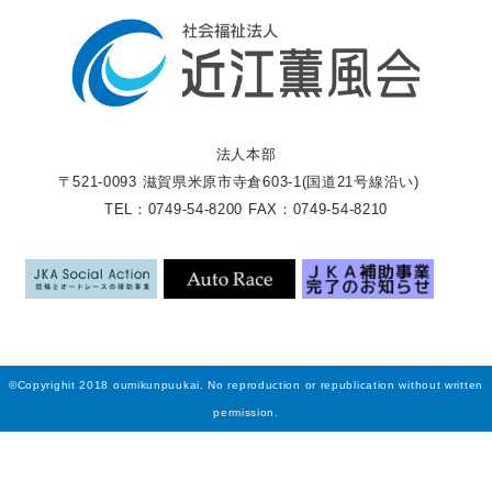
法人本部
〒521-0093 滋賀県米原市寺倉603-1(国道21号線沿い)
TEL：0749-54-8200 FAX：0749-54-8210
©Copyrighit 2018 oumikunpuukai. No reproduction or republication without written
permission.