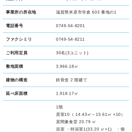
事業所の所在地
滋賀県米原市寺倉 603 番地の1
電話番号
0749-54-8201
ファクシミリ
0749-54-8211
ご利用定員
30名(3ユニット)
敷地面積
3,966.18㎡
建物の構造
鉄骨造 2 階建て
延べ床面積
1,918.17㎡
1階
居室10（ 14.43㎡～15.61㎡ ×10）
居間兼食堂 20.79 ㎡
浴室 ・特浴室1(33.20 ㎡×1) ・個