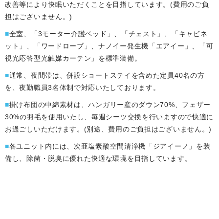
改善等により快眠いただくことを目指しています。(費用のご負
担はございません。)
■
全室、「3モーター介護ベッド」、「チェスト」、「キャビネ
ット」、「ワードローブ」、ナノイー発生機「エアイー」、「可
視光応答型光触媒カーテン」を標準装備。
■
通常、夜間帯は、併設ショートステイを含めた定員40名の方
を、夜勤職員3名体制で対応いたしております。
■
掛け布団の中綿素材は、ハンガリー産のダウン70%、フェザー
30%の羽毛を使用いたし、毎週シーツ交換を行いますので快適に
お過ごしいただけます。(別途、費用のご負担はございません。)
■
各ユニット内には、次亜塩素酸空間清浄機「ジアイーノ」を装
備し、除菌・脱臭に優れた快適な環境を目指しています。