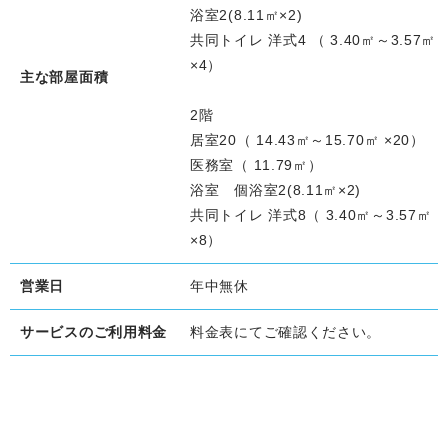
浴室2(8.11㎡×2)
共同トイレ 洋式4 （ 3.40㎡～3.57㎡
×4）
主な部屋面積
2階
居室20（ 14.43㎡～15.70㎡ ×20）
医務室（ 11.79㎡）
浴室 個浴室2(8.11㎡×2)
共同トイレ 洋式8（ 3.40㎡～3.57㎡
×8）
営業日
年中無休
サービスのご利用料金
料金表にてご確認ください。