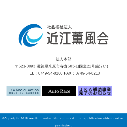
法人本部
〒521-0093 滋賀県米原市寺倉603-1(国道21号線沿い)
TEL：0749-54-8200 FAX：0749-54-8210
©Copyrighit 2018 oumikunpuukai. No reproduction or republication without written
permission.